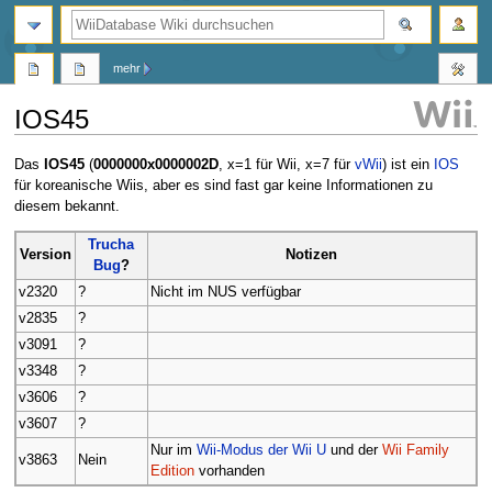
Suche
mehr
IOS45
Zur
Zur
Das
IOS45
(
0000000x0000002D
, x=1 für Wii, x=7 für
vWii
) ist ein
IOS
Navigation
Suche
für koreanische Wiis, aber es sind fast gar keine Informationen zu
springen
springen
diesem bekannt.
Trucha
Version
Notizen
Bug
?
v2320
?
Nicht im NUS verfügbar
v2835
?
v3091
?
v3348
?
v3606
?
v3607
?
Nur im
Wii-Modus der Wii U
und der
Wii Family
v3863
Nein
Edition
vorhanden