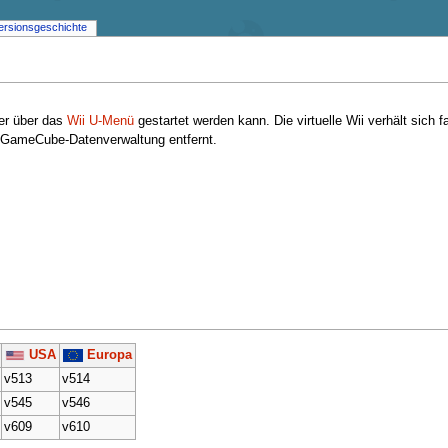
ersionsgeschichte
der über das
Wii U-Menü
gestartet werden kann. Die virtuelle Wii verhält sich f
ie GameCube-Datenverwaltung entfernt.
USA
Europa
v513
v514
v545
v546
v609
v610