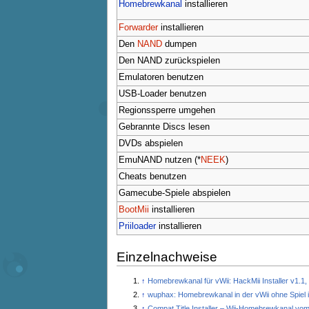
Homebrewkanal
installieren
Forwarder
installieren
Den
NAND
dumpen
Den NAND zurückspielen
Emulatoren benutzen
USB-Loader benutzen
Regionssperre umgehen
Gebrannte Discs lesen
DVDs abspielen
EmuNAND nutzen (*
NEEK
)
Cheats benutzen
Gamecube-Spiele abspielen
BootMii
installieren
Priiloader
installieren
Einzelnachweise
↑
Homebrewkanal für vWii: HackMii Installer v1.1
↑
wuphax: Homebrewkanal in der vWii ohne Spiel ins
↑
Compat Title Installer – Wii-Homebrewkanal vom