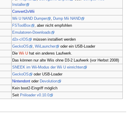
Installer
Convert2vWii
Wii U NAND Dumper
,
Dump Mii NAND
FSToolBox
, aber nicht empfohlen
Emulatoren-Downloads
d2x-cIOS
müssen installiert werden
GeckoOS
,
WiiLauncher
oder ein USB-Loader
Die
Wii U
hat ein anderes Laufwerk.
Das können nur alte Wiis ohne D3-2 Laufwerk (vor Herbst 2008)
SNEEK im Wii-Modus der Wii U einrichten
GeckoOS
oder USB-Loader
Nintendont
oder
Devolution
Kein boot2-Eingriff möglich
Seit
Priiloader v0.10.0