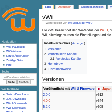
Seite
Diskussion
Quelltext anzeigen
V
vWii
(Weitergeleitet von
Wii-Modus der Wii U
)
Zur
Zur
Die vWii bezeichnet den Wii-Modus der
Wii U
, 
Navigation
Suche
Wii, allerdings wurden die Einstellungen und d
springen
springen
N
Navigation
Inhaltsverzeichnis
a
Wiki-Hauptseite
1
Versionen
WiiDatabase
v
2
Vorinstallierte Kanäle
Letzte Änderungen
i
2.1
Versteckte Kanäle
Zufällige Seite
g
3
Homebrew
Hilfe
4
Einzelnachweise
a
Suche
t
Versionen
i
o
Veröffentlicht mit
Wii-U-Firmware
Japan
WiiDatabase
n
Switch-Downloads
2.0.0
v512
s
3DS-Downloads
4.0.0
v544
m
Wii-U-Downloads
5.2.0
v608
e
vWii-Downloads