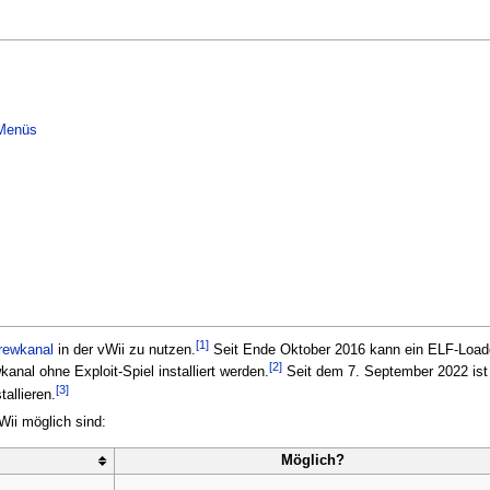
-Menüs
[
1
]
ewkanal
in der vWii zu nutzen.
Seit Ende Oktober 2016 kann ein ELF-Load
[
2
]
al ohne Exploit-Spiel installiert werden.
Seit dem 7. September 2022 is
[
3
]
tallieren.
vWii möglich sind:
Möglich?