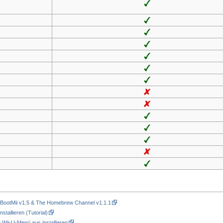
, BootMii v1.5 & The Homebrew Channel v1.1.1
tallieren (Tutorial)
 Wii-U-Menü aus installieren