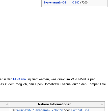
Systemmenü-IOS
IOS80
v7200
er in den
Mii-Kanal
injiziert werden, was direkt im Wii-U-Modus per
t es zudem möglich, den Open Homebrew Channel durch den Compat Title
Nähere Informationen
Per
Wuphax
,
Savegame-Exploit
oder
Compat Title