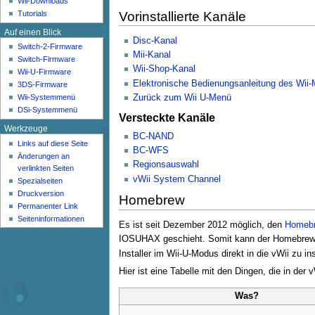
Wii-Downloads
n
Tutorials
Vorinstallierte Kanäle
ü
Auf einen Blick
Disc-Kanal
Switch-2-Firmware
Mii-Kanal
Switch-Firmware
Wii-Shop-Kanal
Wii-U-Firmware
Elektronische Bedienungsanleitung des Wii
3DS-Firmware
Zurück zum Wii U-Menü
Wii-Systemmenü
DSi-Systemmenü
Versteckte Kanäle
Werkzeuge
BC-NAND
Links auf diese Seite
BC-WFS
Änderungen an
Regionsauswahl
verlinkten Seiten
vWii System Channel
Spezialseiten
Druckversion
Homebrew
Permanenter Link
Seiten­­informationen
Es ist seit Dezember 2012 möglich, den
Homebr
IOSUHAX geschieht. Somit kann der Homebrewkan
Installer im Wii-U-Modus direkt in die vWii zu ins
Hier ist eine Tabelle mit den Dingen, die in der 
Was?