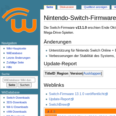
Seite
Diskussion
Quelltext anzeigen
V
Nintendo-Switch-Firmware
Zur
Zur
Die Switch-Firmware
v13.1.0
erschien Ende Okto
Navigation
Suche
Mega-Drive-Spielen.
springen
springen
Änderungen
N
Navigation
a
Wiki-Hauptseite
Unterstützung für Nintendo Switch Online + 
WiiDatabase
v
Verbesserungen der Stabilität des Systems,
Letzte Änderungen
i
Update-Report
Zufällige Seite
g
Hilfe
a
TitleID
Region
Version
Ausklappen
Suche
t
i
Weblinks
o
WiiDatabase
Switch-Firmware 13.1.0 veröffentlicht
n
Switch-Downloads
Update-Report
s
3DS-Downloads
SwitchBrew
m
Wii-U-Downloads
a
d
b
e
vWii-Downloads