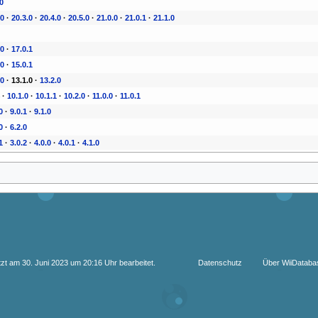
.0
.0
·
20.3.0
·
20.4.0
·
20.5.0
·
21.0.0
·
21.0.1
·
21.1.0
.0
·
17.0.1
.0
·
15.0.1
.0
·
13.1.0
·
13.2.0
4
·
10.1.0
·
10.1.1
·
10.2.0
·
11.0.0
·
11.0.1
0
·
9.0.1
·
9.1.0
0
·
6.2.0
1
·
3.0.2
·
4.0.0
·
4.0.1
·
4.1.0
tzt am 30. Juni 2023 um 20:16 Uhr bearbeitet.
Datenschutz
Über WiiDataba