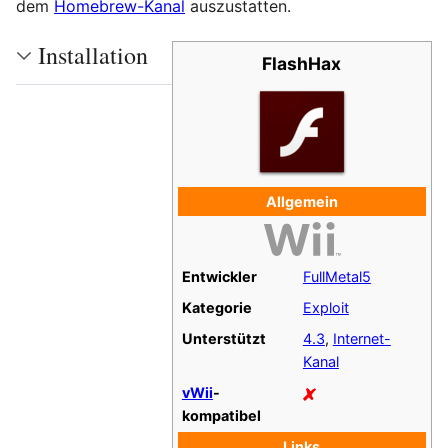
dem
Homebrew-Kanal
auszustatten.
Installation
FlashHax
Allgemein
Entwickler
FullMetal5
Kategorie
Exploit
Unterstützt
4.3
,
Internet-
Kanal
vWii
-
kompatibel
Links