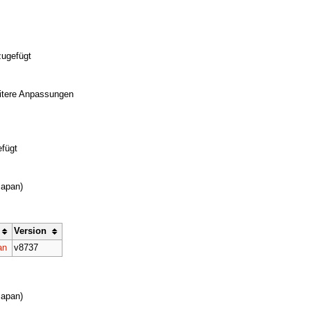
zugefügt
eitere Anpassungen
fügt
Japan)
Version
an
v8737
Japan)