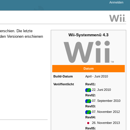
Anmelden
erschien. Die letzte
Wii-Systemmenü 4.3
eiden Versionen erschienen
Datum
Build-Datum
April - Juni 2010
Veröffentlicht
Rev01:
22. Juni 2010
Rev02:
07. September 2010
Rev03:
07. November 2012
Rev04:
26. November 2013
Rev05: