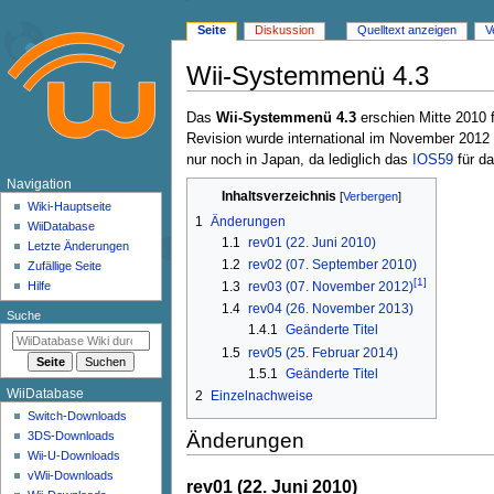
Seite
Diskussion
Quelltext anzeigen
V
Wii-Systemmenü 4.3
Zur
Zur
Das
Wii-Systemmenü 4.3
erschien Mitte 2010 f
Navigation
Suche
Revision wurde international im November 2012 v
springen
springen
nur noch in Japan, da lediglich das
IOS59
für da
N
Navigation
Inhaltsverzeichnis
a
Wiki-Hauptseite
1
Änderungen
WiiDatabase
v
1.1
rev01 (22. Juni 2010)
Letzte Änderungen
i
1.2
rev02 (07. September 2010)
Zufällige Seite
g
[
1
]
1.3
rev03 (07. November 2012)
Hilfe
a
1.4
rev04 (26. November 2013)
Suche
t
1.4.1
Geänderte Titel
1.5
rev05 (25. Februar 2014)
i
1.5.1
Geänderte Titel
o
WiiDatabase
2
Einzelnachweise
n
Switch-Downloads
s
Änderungen
3DS-Downloads
m
Wii-U-Downloads
e
vWii-Downloads
rev01 (22. Juni 2010)