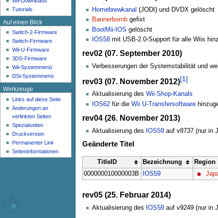
Wii-Downloads
n
Tutorials
Homebrewkanal
(JODI) und DVDX gelöscht
ü
Bannerbomb
gefixt
Auf einen Blick
BootMii-IOS
gelöscht
Switch-2-Firmware
IOS58
mit USB-2.0-Support für alle Wiis hin
Switch-Firmware
Wii-U-Firmware
rev02 (07. September 2010)
3DS-Firmware
Verbesserungen der Systemstabilität und w
Wii-Systemmenü
DSi-Systemmenü
[
1
]
rev03 (07. November 2012)
Werkzeuge
Aktualisierung des
Wii-Shop-Kanals
Links auf diese Seite
IOS62
für die
Wii U-Transfersoftware
hinzuge
Änderungen an
verlinkten Seiten
rev04 (26. November 2013)
Spezialseiten
Aktualisierung des
IOS59
auf v8737 (nur in 
Druckversion
Permanenter Link
Geänderte Titel
Seiten­­informationen
TitleID
Bezeichnung
Region
000000010000003B
IOS59
Jap
rev05 (25. Februar 2014)
Aktualisierung des
IOS59
auf v9249 (nur in 