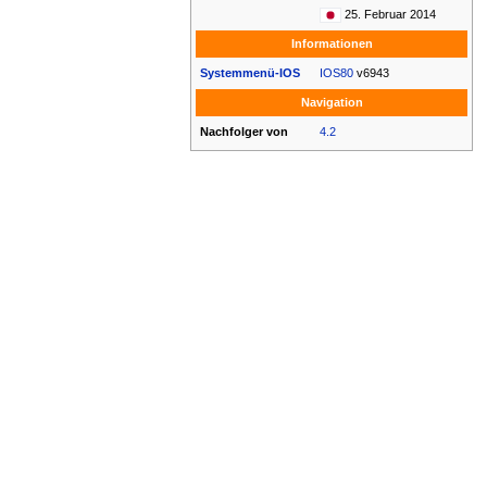
25. Februar 2014
Informationen
Systemmenü-IOS
IOS80
v6943
Navigation
Nachfolger von
4.2