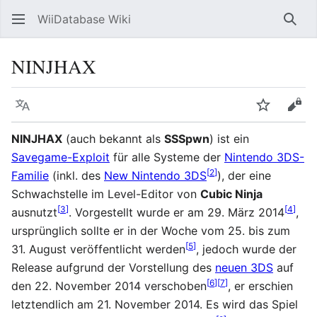
WiiDatabase Wiki
Such
NINJHAX
Sprache
Beobacht
Quel
NINJHAX
(auch bekannt als
SSSpwn
) ist ein
Savegame-Exploit
für alle Systeme der
Nintendo 3DS-
[
2
]
Familie
(inkl. des
New Nintendo 3DS
), der eine
Schwachstelle im Level-Editor von
Cubic Ninja
[
3
]
[
4
]
ausnutzt
. Vorgestellt wurde er am 29. März 2014
,
ursprünglich sollte er in der Woche vom 25. bis zum
[
5
]
31. August veröffentlicht werden
, jedoch wurde der
Release aufgrund der Vorstellung des
neuen 3DS
auf
[
6
]
[
7
]
den 22. November 2014 verschoben
, er erschien
letztendlich am 21. November 2014. Es wird das Spiel