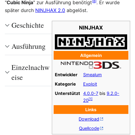
[
8
]
"
Cubic Ninja
" zur Ausführung benötigt
. Er wurde
später durch
NINJHAX 2.0
abgelöst.
Geschichte
NINJHAX
Ausführung
Allgemein
Einzelnachw
Entwickler
Smealum
eise
Kategorie
Exploit
Unterstützt
4.0.0-7
bis
9.2.0-
[
1
]
20
Links
Download
Quellcode