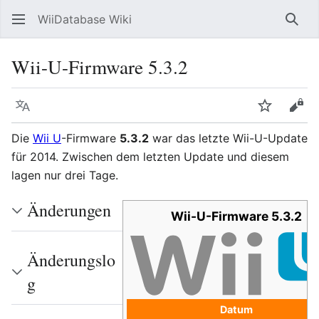
WiiDatabase Wiki
Such
Wii-U-Firmware 5.3.2
Sprache
Beobacht
Quel
Die
Wii U
-Firmware
5.3.2
war das letzte Wii-U-Update
für 2014. Zwischen dem letzten Update und diesem
lagen nur drei Tage.
Änderungen
Wii-U-Firmware 5.3.2
Änderungslo
g
Datum