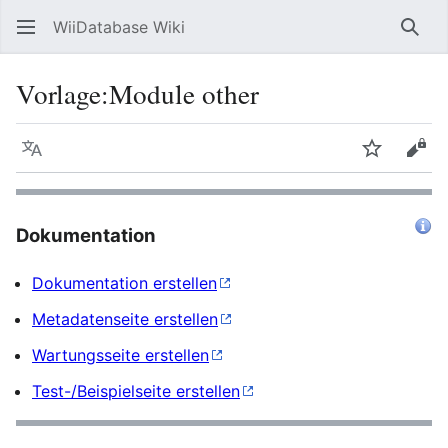
WiiDatabase Wiki
Such
Vorlage
:
Module other
Sprache
Beobacht
Quel
Dokumentation
Dokumentation erstellen
Metadatenseite erstellen
Wartungsseite erstellen
Test-/Beispielseite erstellen