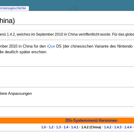
ersionsgeschichte
hina)
menü 1.4.2, welches im September 2010 in China veröffentlicht wurde. Für das glo
mber 2010 in China für den
iQue
DS (der chinesischen Variante des Nintendo D
die deutlich später erschien.
eitere Anpassungen
DSi-Systemmenü-Versionen
1.0
·
1.2
·
1.3
·
1.4
·
1.4.1
·
1.4.2 (China)
·
1.4.2
·
1.4.3
·
1.4.4
·