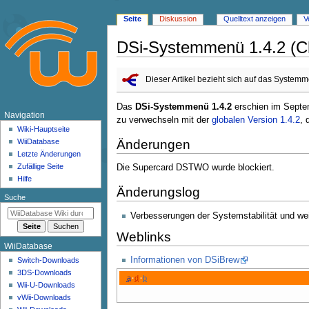
Seite
Diskussion
Quelltext anzeigen
V
DSi-Systemmenü 1.4.2 (C
Zur
Zur
Dieser Artikel bezieht sich auf das System
Navigation
Suche
springen
springen
Das
DSi-Systemmenü 1.4.2
erschien im Septe
N
Navigation
zu verwechseln mit der
globalen Version 1.4.2
, 
a
Wiki-Hauptseite
Änderungen
WiiDatabase
v
Letzte Änderungen
i
Zufällige Seite
Die Supercard DSTWO wurde blockiert.
g
Hilfe
Änderungslog
a
Suche
t
Verbesserungen der Systemstabilität und w
i
Weblinks
o
WiiDatabase
n
Informationen von DSiBrew
Switch-Downloads
s
3DS-Downloads
a
d
b
m
Wii-U-Downloads
e
vWii-Downloads