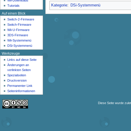
Wii-Downloads
n
Kategorie
:
DSi-Systemmenü
Tutorials
ü
Auf einen Blick
Switch-2-Firmware
Switch-Firmware
Wii-U-Firmware
3DS-Firmware
Wii-Systemmenü
DSi-Systemmenü
Werkzeuge
Links auf diese Seite
Änderungen an
verlinkten Seiten
Spezialseiten
Druckversion
Permanenter Link
Seiten­­informationen
Diese Seite wurde zulet