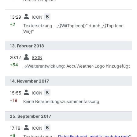
Vorherige
K
13:29
ICON
+2
Textersetzung - „{{WiiTopicon}}“ durch „{{Top Icon
Wii}}“
13. Februar 2018
Vorherige
20:12
ICON
+54
→
Weiterentwicklung
:
AccuWeather-Logo hinzugefügt
14. November 2017
Vorherige
K
15:55
ICON
−19
Keine Bearbeitungszusammenfassung
25. September 2017
Vorherige
K
17:19
ICON
+6
Textersetzung - „
Datei:Featured_media_youtube.png
“