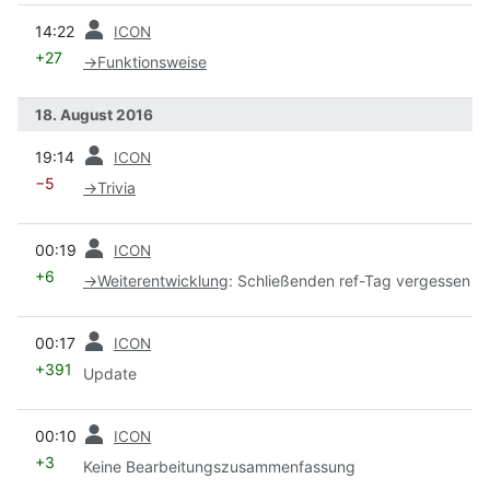
Vorherige
14:22
ICON
+27
→
Funktionsweise
18. August 2016
Vorherige
19:14
ICON
−5
→
Trivia
Vorherige
00:19
ICON
+6
→
Weiterentwicklung
:
Schließenden ref-Tag vergessen
Vorherige
00:17
ICON
+391
Update
Vorherige
00:10
ICON
+3
Keine Bearbeitungszusammenfassung