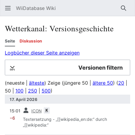
WiiDatabase Wiki
Such
Wetterkanal: Versionsgeschichte
Seite
Diskussion
Logbücher dieser Seite anzeigen
Versionen filtern
lappen
(
neueste
|
älteste
) Zeige (
jüngere 50
|
ältere 50
) (
20
|
50
|
100
|
250
|
500
)
17. April 2026
Vorherige
K
15:01
ICON
−6
Textersetzung - „[[wikipedia_en:de:“ durch
„[[wikipedia:“