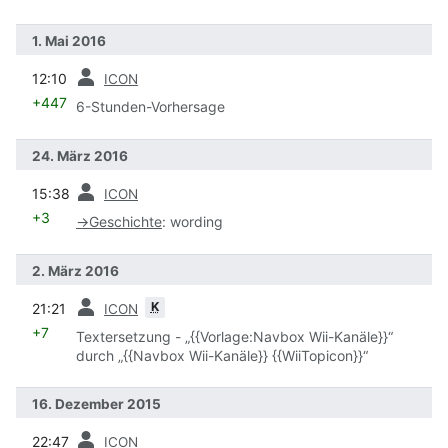
1. Mai 2016
Vorherige
12:10
ICON
+447
6-Stunden-Vorhersage
24. März 2016
Vorherige
15:38
ICON
+3
→
Geschichte
:
wording
2. März 2016
Vorherige
K
21:21
ICON
+7
Textersetzung - „{{Vorlage:Navbox Wii-Kanäle}}“
durch „{{Navbox Wii-Kanäle}} {{WiiTopicon}}“
16. Dezember 2015
Vorherige
22:47
ICON