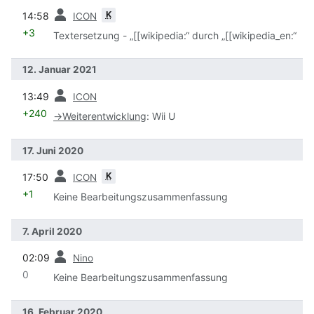
Vorherige
K
14:58
ICON
+3
Textersetzung - „[[wikipedia:“ durch „[[wikipedia_en:“
12. Januar 2021
Vorherige
13:49
ICON
+240
→
Weiterentwicklung
:
Wii U
17. Juni 2020
Vorherige
K
17:50
ICON
+1
Keine Bearbeitungszusammenfassung
7. April 2020
Vorherige
02:09
Nino
0
Keine Bearbeitungszusammenfassung
16. Februar 2020