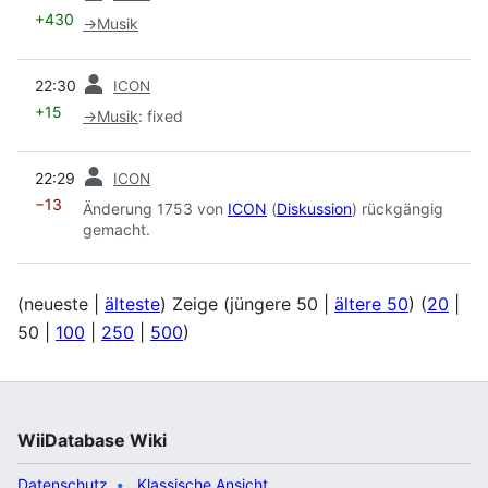
+430
→
Musik
Vorherige
22:30
ICON
+15
→
Musik
:
fixed
Vorherige
22:29
ICON
−13
Änderung 1753 von
ICON
(
Diskussion
) rückgängig
gemacht.
(
neueste
|
älteste
) Zeige (
jüngere 50
|
ältere 50
) (
20
|
50
|
100
|
250
|
500
)
WiiDatabase Wiki
Datenschutz
Klassische Ansicht