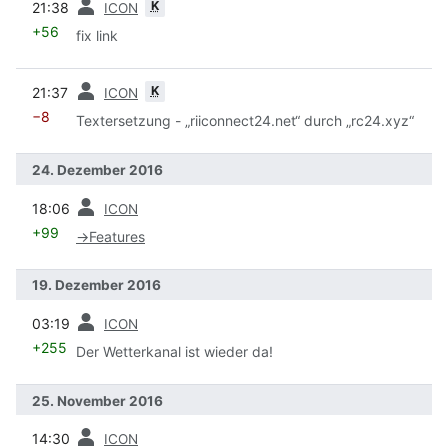
K
21:38
ICON
+56
fix link
Vorherige
K
21:37
ICON
−8
Textersetzung - „riiconnect24.net“ durch „rc24.xyz“
24. Dezember 2016
Vorherige
18:06
ICON
+99
→
Features
19. Dezember 2016
Vorherige
03:19
ICON
+255
Der Wetterkanal ist wieder da!
25. November 2016
Vorherige
14:30
ICON