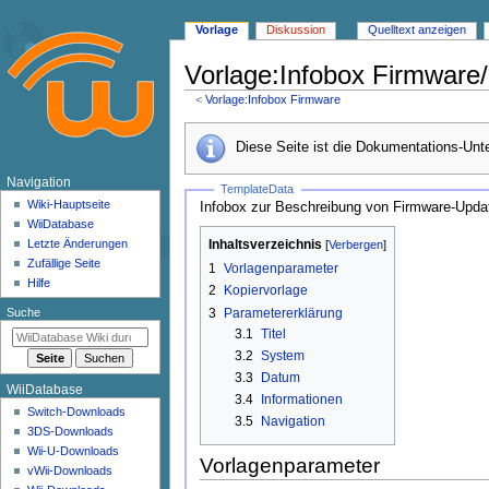
Vorlage
Diskussion
Quelltext anzeigen
Vorlage
:
Infobox Firmware
<
Vorlage:Infobox Firmware
Zur
Zur
Diese Seite ist die Dokumentations-Unt
Navigation
Suche
springen
springen
N
Navigation
TemplateData
a
Wiki-Hauptseite
Infobox zur Beschreibung von Firmware-Upda
WiiDatabase
v
Inhaltsverzeichnis
Letzte Änderungen
i
Zufällige Seite
1
Vorlagenparameter
g
Hilfe
2
Kopiervorlage
a
3
Parametererklärung
Suche
t
3.1
Titel
i
3.2
System
o
3.3
Datum
WiiDatabase
n
3.4
Informationen
Switch-Downloads
s
3.5
Navigation
3DS-Downloads
m
Wii-U-Downloads
Vorlagenparameter
e
vWii-Downloads