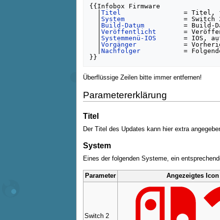
{{Infobox Firmware

  |
Titel
		= Titel, falls von Seitentitel abweicht

  |
System
		= Switch 2, Switch, Wii U, 3DS, Wii oder DSi

  |
Build-Datum
		= Build-Datum (Wii)

  |
Veröffentlicht
	= Veröffentlichungsdatum

  |
Systemmenü-IOS
	= IOS, auf dem das Systemmenü läuft (Wii)

  |
Vorgänger
		= Vorheriges Update

  |
Nachfolger
		= Folgendes Update

}}
Überflüssige Zeilen bitte immer entfernen!
Parametererklärung
Titel
Der Titel des Updates kann hier extra angegeben
System
Eines der folgenden Systeme, ein entsprechende
Parameter
Angezeigtes Icon
Switch 2