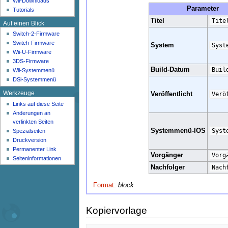
Wii-Downloads
n
Parameter
Tutorials
ü
Titel
Tite
Auf einen Blick
Switch-2-Firmware
Switch-Firmware
System
Syst
Wii-U-Firmware
3DS-Firmware
Build-Datum
Buil
Wii-Systemmenü
DSi-Systemmenü
Werkzeuge
Veröffentlicht
Verö
Links auf diese Seite
Änderungen an
verlinkten Seiten
Systemmenü-IOS
Syst
Spezialseiten
Druckversion
Permanenter Link
Vorgänger
Vorg
Seiten­­informationen
Nachfolger
Nach
Format
:
block
Kopiervorlage