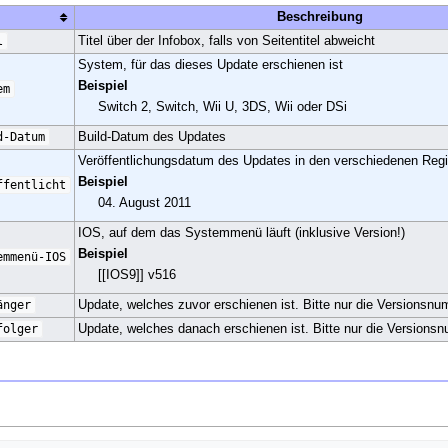
Beschreibung
l
Titel über der Infobox, falls von Seitentitel abweicht
System, für das dieses Update erschienen ist
Beispiel
em
Switch 2, Switch, Wii U, 3DS, Wii oder DSi
d-Datum
Build-Datum des Updates
Veröffentlichungsdatum des Updates in den verschiedenen Regi
Beispiel
ffentlicht
04. August 2011
IOS, auf dem das Systemmenü läuft (inklusive Version!)
Beispiel
emmenü-IOS
[[IOS9]] v516
änger
Update, welches zuvor erschienen ist. Bitte nur die Versionsn
folger
Update, welches danach erschienen ist. Bitte nur die Version