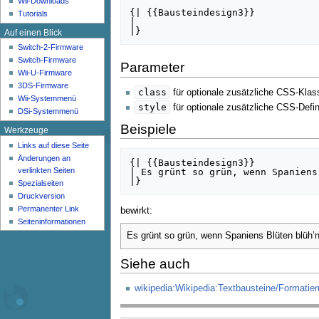
Wii-Downloads
n
{| {{Bausteindesign3}}

Tutorials
ü
| 

Auf einen Blick
Switch-2-Firmware
Switch-Firmware
Parameter
Wii-U-Firmware
3DS-Firmware
class
für optionale zusätzliche CSS-Klas
Wii-Systemmenü
style
für optionale zusätzliche CSS-Defin
DSi-Systemmenü
Beispiele
Werkzeuge
Links auf diese Seite
Änderungen an
{| {{Bausteindesign3}}

verlinkten Seiten
| Es grünt so grün, wenn Spaniens
Spezialseiten
Druckversion
Permanenter Link
bewirkt:
Seiten­­informationen
Es grünt so grün, wenn Spaniens Blüten blüh’n
Siehe auch
wikipedia:Wikipedia:Textbausteine/Formatier