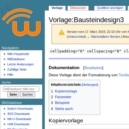
Vorlage
Diskussion
Quelltext anzeigen
Vorlage
:
Bausteindesign3
Version vom 17. März 2019, 22:10 Uhr von
(
Unterschied
)
← Nächstältere Version
| Aktu
N
Navigation
Zur
Zur
cellpadding="0" cellspacing="8" cl
a
Wiki-Hauptseite
Navigation
Suche
WiiDatabase
v
springen
springen
Letzte Änderungen
i
Dokumentation
[
Bearbeiten
]
Zufällige Seite
g
Hilfe
Diese Vorlage dient der Formatierung von
Textb
a
Suche
Inhaltsverzeichnis
t
1
Kopiervorlage
i
2
Parameter
o
3
Beispiele
WiiDatabase
n
4
Siehe auch
Switch-Downloads
s
3DS-Downloads
m
Wii-U-Downloads
Kopiervorlage
e
vWii-Downloads