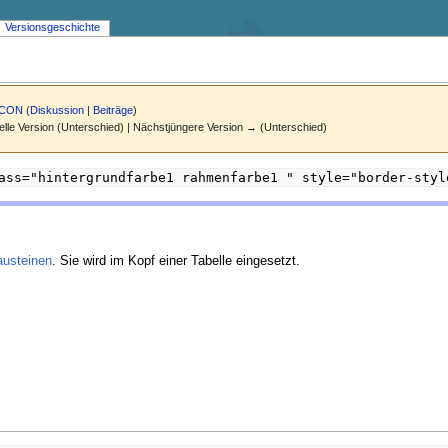
Versionsgeschichte
ICON
(
Diskussion
|
Beiträge
)
elle Version (Unterschied) | Nächstjüngere Version → (Unterschied)
ass="hintergrundfarbe1 rahmenfarbe1 " style="border-styl
austeinen
. Sie wird im Kopf einer Tabelle eingesetzt.