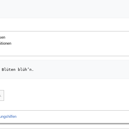
sen
itionen
 Blüten blüh’n.

.
ungshilfen