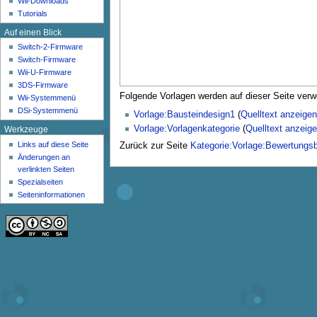
Wii-Downloads
n
Tutorials
ü
Auf einen Blick
Switch-2-Firmware
Switch-Firmware
Wii-U-Firmware
3DS-Firmware
Folgende Vorlagen werden auf dieser Seite verw
Wii-Systemmenü
DSi-Systemmenü
Vorlage:Bausteindesign1
(
Quelltext anzeigen
Vorlage:Vorlagenkategorie
(
Quelltext anzeig
Werkzeuge
Links auf diese Seite
Zurück zur Seite
Kategorie:Vorlage:Bewertungs
Änderungen an
verlinkten Seiten
Spezialseiten
Seiten­­informationen