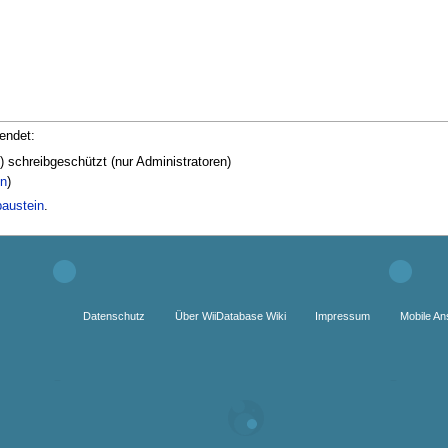
endet:
) schreibgeschützt (nur Administratoren)
en
)
baustein
.
Datenschutz
Über WiiDatabase Wiki
Impressum
Mobile An