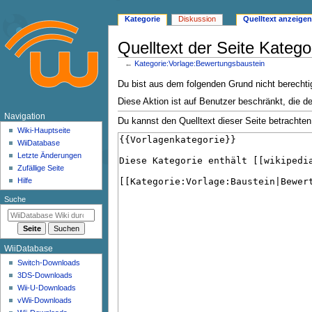
Kategorie
Diskussion
Quelltext anzeigen
Quelltext der Seite Kateg
←
Kategorie:Vorlage:Bewertungsbaustein
Zur
Zur
Du bist aus dem folgenden Grund nicht berechtig
Navigation
Suche
Diese Aktion ist auf Benutzer beschränkt, die d
springen
springen
N
Navigation
Du kannst den Quelltext dieser Seite betrachten
a
Wiki-Hauptseite
WiiDatabase
v
Letzte Änderungen
i
Zufällige Seite
g
Hilfe
a
Suche
t
i
o
WiiDatabase
n
Switch-Downloads
s
3DS-Downloads
m
Wii-U-Downloads
e
vWii-Downloads