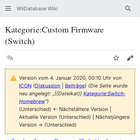
WiiDatabase Wiki
Such
Kategorie
:
Custom Firmware
(Switch)
Sprache
Beobacht
Quel
Version vom 4. Januar 2020, 00:10 Uhr von
ICON
(
Diskussion
|
Beiträge
)
(Die Seite wurde
neu angelegt: „{{Dateikat}}
Kategorie:Switch-
Homebrew
“)
(Unterschied) ← Nächstältere Version |
Aktuelle Version (Unterschied) | Nächstjüngere
Version → (Unterschied)