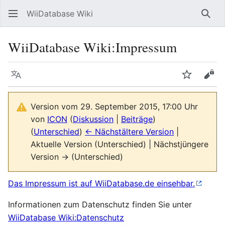
WiiDatabase Wiki
Such
WiiDatabase Wiki
:
Impressum
Sprache
Beobacht
Quel
Version vom 29. September 2015, 17:00 Uhr
von
ICON
(
Diskussion
|
Beiträge
)
(
Unterschied
)
← Nächstältere Version
|
Aktuelle Version (Unterschied) | Nächstjüngere
Version → (Unterschied)
Das Impressum ist auf WiiDatabase.de einsehbar.
Informationen zum Datenschutz finden Sie unter
WiiDatabase Wiki:Datenschutz