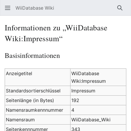
WiiDatabase Wiki
Such
Informationen zu „WiiDatabase
Wiki:Impressum“
Basisinformationen
Anzeigetitel
WiiDatabase
Wiki:Impressum
Standardsortierschlüssel
Impressum
Seitenlänge (in Bytes)
192
Namensraumkennnummer
4
Namensraum
WiiDatabase_Wiki
Seitenkennnummer
343