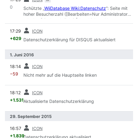
0
Schützte „
WiiDatabase Wiki:Datenschutz
“: Seite mit
hoher Besucherzahl ([Bearbeiten=Nur Administratoren
erlauben] (unbeschränkt) [Verschieben=Nur
Administratoren erlauben] (unbeschränkt))
Vorherige
17:29
ICON
+629
Datenschutzerklärung für DISQUS aktualisiert
1. Juni 2016
Vorherige
18:14
ICON
−59
Nicht mehr auf die Hauptseite linken
Vorherige
18:12
ICON
+1.531
Aktualisierte Datenschutzerklärung
29. September 2015
Vorherige
16:57
ICON
+1.839
Datenschutzerklärung aktualisiert.