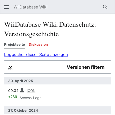
WiiDatabase Wiki
Such
WiiDatabase Wiki:Datenschutz:
Versionsgeschichte
Projektseite
Diskussion
Logbücher dieser Seite anzeigen
Versionen filtern
lappen
30. April 2025
Vorherige
00:34
ICON
+289
Access-Logs
27. Oktober 2024