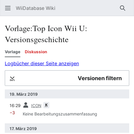
WiiDatabase Wiki
Such
Vorlage:Top Icon Wii U:
Versionsgeschichte
Vorlage
Diskussion
Logbücher dieser Seite anzeigen
Versionen filtern
lappen
19. März 2019
Vorherige
K
16:29
ICON
−3
Keine Bearbeitungszusammenfassung
17. März 2019