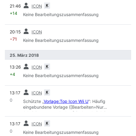
Vorherige
K
21:46
ICON
+14
Keine Bearbeitungszusammenfassung
Vorherige
20:15
ICON
−71
Keine Bearbeitungszusammenfassung
25. März 2018
Vorherige
K
13:26
ICON
+4
Keine Bearbeitungszusammenfassung
Vorherige
K
13:17
ICON
0
Schützte „
Vorlage:Top Icon Wii U
“: Häufig
eingebundene Vorlage ([Bearbeiten=Nur
Administratoren erlauben] (unbeschränkt)
[Verschieben=Nur Administratoren erlauben]
Vorherige
K
13:17
ICON
(unbeschränkt))
0
Keine Bearbeitungszusammenfassung