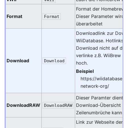
Format der Homebrew, b
Format
Dieser Parameter wirde 
Format
überarbeitet
Downloadlink zur Downl
WiiDatabase. Hotlinks si
Download nicht auf der 
verlinke z.B. WiiBrew o
Download
Download
hoch.
Beispiel
https://wiidatabase.
network-org/
Dieser Paramter dient d
DownloadRAW
Download-Übersicht zu 
DownloadRAW
Zeilenumbrüche kann <
Link zur Webseite der