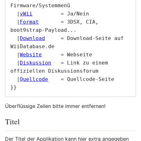
Firmware/Systemmenü

  |
vWii
		= Ja/Nein

  |
Format
	= 3DSX, CIA, 
boot9strap-Payload...

  |
Download
	= Download-Seite auf 
WiiDatabase.de

  |
Website
	= Webseite

  |
Diskussion
	= Link zu einem 
offiziellen Diskussionsforum

  |
Quellcode
	= Quellcode-Seite

}}
Überflüssige Zeilen bitte immer entfernen!
Titel
Der Titel der Applikation kann hier extra angegeben