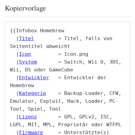
Kopiervorlage
{{Infobox Homebrew

  |
Titel
	= Titel, falls von 
Seitentitel abweicht

  |
Icon
		= Icon.png

  |
System
	= Switch, Wii U, 3DS, 
Wii, DS oder GameCube

  |
Entwickler
	= Entwickler der 
Homebrew

  |
Kategorie
	= Backup-Loader, CFW, 
Emulator, Exploit, Hack, Loader, PC-
Tool, Spiel, Tool

  |
Lizenz
	= GPL, GPLv2, ISC, 
LGPL, MIT, MPL, Proprietär oder WTFPL

  |
Firmware
	= Unterstützte(s) 