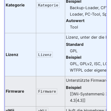
Beispiel
Kategorie
Kategorie
Backup-Loader, CFW, 
Loader, PC-Tool, Spiel
Autowert
Tool
Lizenz, unter der die H
Standard
GPL
Lizenz
Lizenz
Beispiel
GPL, GPLv2, ISC, LGPL
WTFPL oder eigene mi
Unterstützte Firmware, f
Beispiel
Firmware
Firmware
[[Wii-Systemmenü 3.0
4.3|4.3]]
vWii
Läuft die Homebrew i
vWii