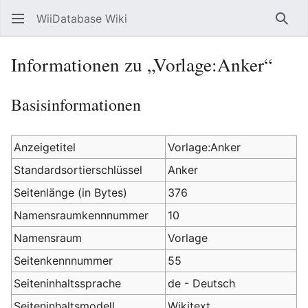
WiiDatabase Wiki
Such
Informationen zu „Vorlage:Anker“
Basisinformationen
Anzeigetitel
Vorlage:Anker
Standardsortierschlüssel
Anker
Seitenlänge (in Bytes)
376
Namensraumkennnummer
10
Namensraum
Vorlage
Seitenkennnummer
55
Seiteninhaltssprache
de - Deutsch
Seiteninhaltsmodell
Wikitext