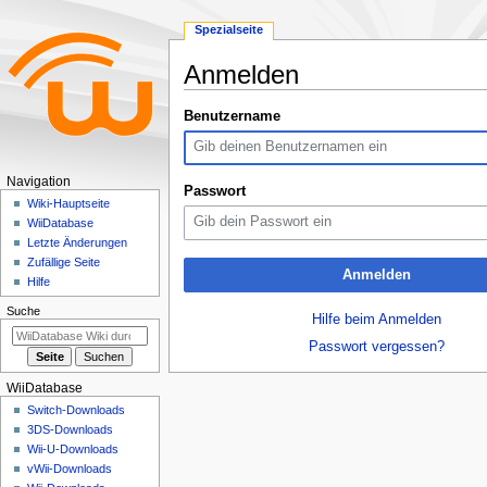
Spezialseite
Anmelden
Zur
Zur
Benutzername
Navigation
Suche
springen
springen
N
Navigation
Passwort
a
Wiki-Hauptseite
WiiDatabase
v
Letzte Änderungen
i
Zufällige Seite
Anmelden
g
Hilfe
a
Suche
Hilfe beim Anmelden
t
Passwort vergessen?
i
o
WiiDatabase
n
Switch-Downloads
s
3DS-Downloads
m
Wii-U-Downloads
e
vWii-Downloads