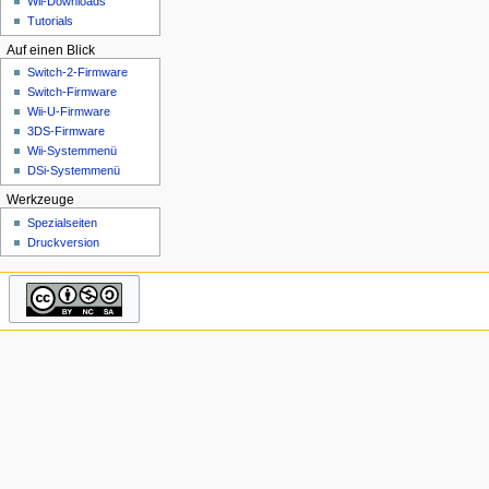
Wii-Downloads
n
Tutorials
ü
Auf einen Blick
Switch-2-Firmware
Switch-Firmware
Wii-U-Firmware
3DS-Firmware
Wii-Systemmenü
DSi-Systemmenü
Werkzeuge
Spezialseiten
Druckversion