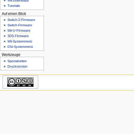
Wii-Downloads
n
Tutorials
ü
Auf einen Blick
Switch-2-Firmware
Switch-Firmware
Wii-U-Firmware
3DS-Firmware
Wii-Systemmenü
DSi-Systemmenü
Werkzeuge
Spezialseiten
Druckversion