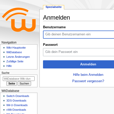
Spezialseite
Anmelden
Zur
Zur
Benutzername
Navigation
Suche
springen
springen
N
Navigation
Passwort
a
Wiki-Hauptseite
WiiDatabase
v
Letzte Änderungen
i
Zufällige Seite
Anmelden
g
Hilfe
a
Suche
Hilfe beim Anmelden
t
Passwort vergessen?
i
o
WiiDatabase
n
Switch-Downloads
s
3DS-Downloads
m
Wii-U-Downloads
e
vWii-Downloads