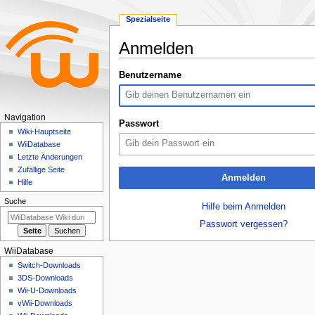
Spezialseite
Anmelden
Zur
Zur
Benutzername
Navigation
Suche
springen
springen
N
Navigation
Passwort
a
Wiki-Hauptseite
WiiDatabase
v
Letzte Änderungen
i
Zufällige Seite
Anmelden
g
Hilfe
a
Suche
Hilfe beim Anmelden
t
Passwort vergessen?
i
o
WiiDatabase
n
Switch-Downloads
s
3DS-Downloads
m
Wii-U-Downloads
e
vWii-Downloads