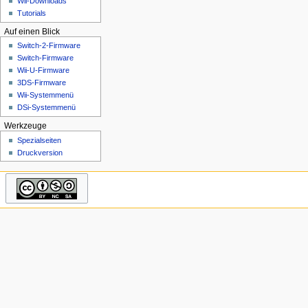
Wii-Downloads
n
Tutorials
ü
Auf einen Blick
Switch-2-Firmware
Switch-Firmware
Wii-U-Firmware
3DS-Firmware
Wii-Systemmenü
DSi-Systemmenü
Werkzeuge
Spezialseiten
Druckversion