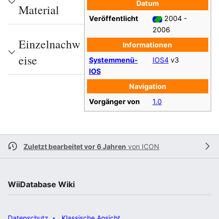
Datum
Material
Veröffentlicht
2004 -
2006
Einzelnachw
Informationen
eise
Systemmenü-
IOS4
v3
IOS
Navigation
Vorgänger von
1.0
Zuletzt bearbeitet vor 6 Jahren
von
ICON
WiiDatabase Wiki
Datenschutz
Klassische Ansicht