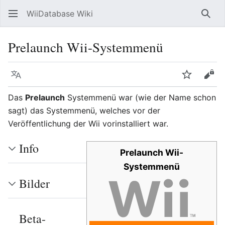
WiiDatabase Wiki
Such
Prelaunch Wii-Systemmenü
Sprache
Beobacht
Quel
Das
Prelaunch
Systemmenü war (wie der Name schon
sagt) das Systemmenü, welches vor der
Veröffentlichung der Wii vorinstalliert war.
Info
Prelaunch Wii-
Systemmenü
Bilder
Beta-