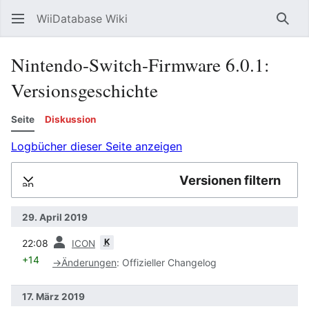
WiiDatabase Wiki
Such
Nintendo-Switch-Firmware 6.0.1:
Versionsgeschichte
Seite
Diskussion
Logbücher dieser Seite anzeigen
Versionen filtern
lappen
29. April 2019
Vorherige
K
22:08
ICON
+14
→
Änderungen
:
Offizieller Changelog
17. März 2019