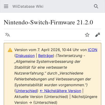
WiiDatabase Wiki
Such
Nintendo-Switch-Firmware 21.2.0
Sprache
Beobacht
Quel
Version vom 7. April 2026, 10:44 Uhr von
ICON
(
Diskussion
|
Beiträge
)
(Textersetzung -
„Allgemeine Systemverbesserung der
Stabilität für eine verbesserte
Nutzererfahrung.“ durch „Verschiedene
Fehlerbehebungen und Verbesserungen der
Systemstabilität wurden vorgenommen.“)
(
Unterschied
)
← Nächstältere Version
|
Aktuelle Version (Unterschied) | Nächstjüngere
Version → (Unterschied)