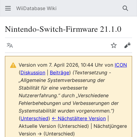
WiiDatabase Wiki
Such
Nintendo-Switch-Firmware 21.1.0
Sprache
Beobacht
Quel
Version vom 7. April 2026, 10:44 Uhr von
ICON
(
Diskussion
|
Beiträge
)
(Textersetzung -
„Allgemeine Systemverbesserung der
Stabilität für eine verbesserte
Nutzererfahrung.“ durch „Verschiedene
Fehlerbehebungen und Verbesserungen der
Systemstabilität wurden vorgenommen.“)
(
Unterschied
)
← Nächstältere Version
|
Aktuelle Version (Unterschied) | Nächstjüngere
Version → (Unterschied)