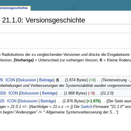
ersionsgeschichte
 21.1.0: Versionsgeschichte
 Radiobuttons der zu vergleichenden Versionen und drücke die Eingabetaste 
Version,
(Vorherige)
= Unterschied zur vorherigen Version,
K
= Kleine Änderu
26
ICON
Diskussion
Beiträge
K
1.874 Bytes
+6
Textersetzung - 
lerbehebungen und Verbesserungen der Systemstabilität wurden vorgenommen
2026
ICON
Diskussion
Beiträge
1.868 Bytes
−8
21.2.0
025
ICON
Diskussion
Beiträge
1.876 Bytes
+1.876
Die Seite wur
er = 21.0.1 <!-- |Nachfolger = 21.x.x --> }} Die
Switch
-Firmware '''21.1.0'''
n begin="Änderungen" /> * Allgemeine Systemverbesserung der S…“