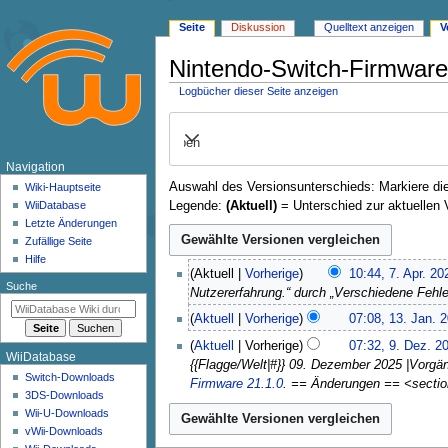
Seite
Diskussion
Quelltext anzeigen
V
Nintendo-Switch-Firmware
Logbücher dieser Seite anzeigen
Zur
Zur
Navigation
Suche
Ausklappen
springen
springen
N
Navigation
Auswahl des Versionsunterschieds: Markiere die
a
Wiki-Hauptseite
Legende:
(Aktuell)
= Unterschied zur aktuellen 
WiiDatabase
v
Letzte Änderungen
i
Zufällige Seite
g
Hilfe
7
Aktuell
Vorherige
10:44, 7. Apr. 20
a
.
Suche
Nutzererfahrung.“ durch „Verschiedene Feh
t
A
1
Aktuell
Vorherige
07:08, 13. Jan. 
i
p
3
9
o
r
Aktuell
Vorherige
07:32, 9. Dez. 2
.
WiiDatabase
.
i
n
{{Flagge/Welt|#}} 09. Dezember 2025 |Vorgäng
J
D
Switch-Downloads
l
Firmware 21.1.0
. == Änderungen == <sectio
s
a
e
3DS-Downloads
2
n
m
Wii-U-Downloads
z
0
u
e
vWii-Downloads
e
2
a