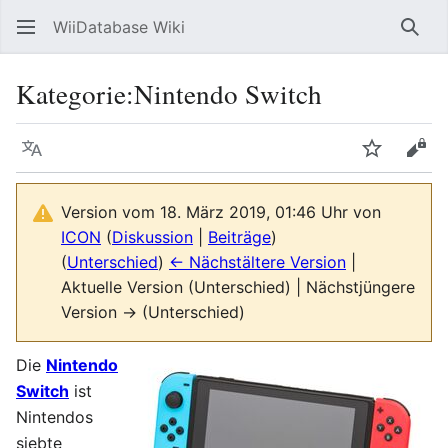
WiiDatabase Wiki
Such
Kategorie
:
Nintendo Switch
Sprache
Beobacht
Quel
Version vom 18. März 2019, 01:46 Uhr von
ICON
(
Diskussion
|
Beiträge
)
(
Unterschied
)
← Nächstältere Version
|
Aktuelle Version (Unterschied) | Nächstjüngere
Version → (Unterschied)
Die
Nintendo
Switch
ist
Nintendos
siebte