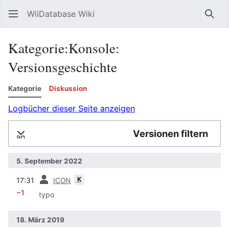
WiiDatabase Wiki
Such
Kategorie:Konsole:
Versionsgeschichte
Kategorie
Diskussion
Logbücher dieser Seite anzeigen
Versionen filtern
lappen
5. September 2022
Vorherige
K
17:31
ICON
−1
typo
18. März 2019